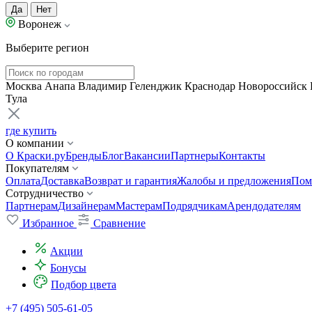
Да
Нет
Воронеж
Выберите регион
Москва
Анапа
Владимир
Геленджик
Краснодар
Новороссийск
Тула
где купить
О компании
О Краски.ру
Бренды
Блог
Вакансии
Партнеры
Контакты
Покупателям
Оплата
Доставка
Возврат и гарантия
Жалобы и предложения
Пом
Сотрудничество
Партнерам
Дизайнерам
Мастерам
Подрядчикам
Арендодателям
Избранное
Сравнение
Акции
Бонусы
Подбор цвета
+7 (495) 505-61-05