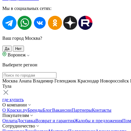
Мы в социальных сетях:
Ваш город Москва?
Да
Нет
Воронеж
Выберите регион
Москва
Анапа
Владимир
Геленджик
Краснодар
Новороссийск
Тула
где купить
О компании
О Краски.ру
Бренды
Блог
Вакансии
Партнеры
Контакты
Покупателям
Оплата
Доставка
Возврат и гарантия
Жалобы и предложения
Пом
Сотрудничество