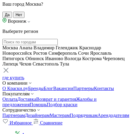
Ваш город Москва?
Да
Нет
Воронеж
Выберите регион
Москва
Анапа
Владимир
Геленджик
Краснодар
Новороссийск
Ростов
Симферополь
Сочи
Ярославль
Пятигорск
Обнинск
Иваново
Вологда
Кострома
Череповец
Липецк
Чехов
Севастополь
Тула
где купить
О компании
О Краски.ру
Бренды
Блог
Вакансии
Партнеры
Контакты
Покупателям
Оплата
Доставка
Возврат и гарантия
Жалобы и
предложения
Помощь
Подбор краски
Сотрудничество
Партнерам
Дизайнерам
Мастерам
Подрядчикам
Арендодателям
Избранное
Сравнение