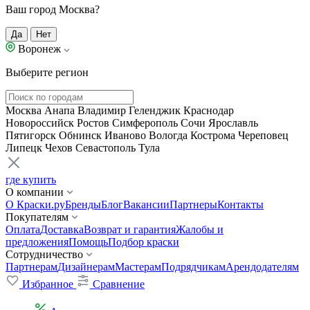
Ваш город Москва?
Да
Нет
Воронеж
Выберите регион
Москва
Анапа
Владимир
Геленджик
Краснодар
Новороссийск
Ростов
Симферополь
Сочи
Ярославль
Пятигорск
Обнинск
Иваново
Вологда
Кострома
Череповец
Липецк
Чехов
Севастополь
Тула
где купить
О компании
О Краски.ру
Бренды
Блог
Вакансии
Партнеры
Контакты
Покупателям
Оплата
Доставка
Возврат и гарантия
Жалобы и
предложения
Помощь
Подбор краски
Сотрудничество
Партнерам
Дизайнерам
Мастерам
Подрядчикам
Арендодателям
Избранное
Сравнение