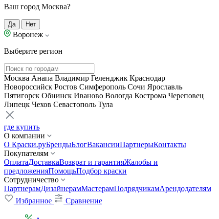
Ваш город Москва?
Да
Нет
Воронеж
Выберите регион
Москва
Анапа
Владимир
Геленджик
Краснодар
Новороссийск
Ростов
Симферополь
Сочи
Ярославль
Пятигорск
Обнинск
Иваново
Вологда
Кострома
Череповец
Липецк
Чехов
Севастополь
Тула
где купить
О компании
О Краски.ру
Бренды
Блог
Вакансии
Партнеры
Контакты
Покупателям
Оплата
Доставка
Возврат и гарантия
Жалобы и
предложения
Помощь
Подбор краски
Сотрудничество
Партнерам
Дизайнерам
Мастерам
Подрядчикам
Арендодателям
Избранное
Сравнение